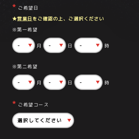
ご希望日
★
営業日
をご確認の上、ご選択ください
※第一希望
月
日
時
※第二希望
月
日
時
ご希望コース