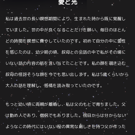
愛と光
私は過去世の長い瞑想期間により、生まれた時から既に覚醒し
ていました。
世の中が良くなることだけを願い、毎日のほとん
どの時間を瞑想に費やしていたのです。
初めて自分の中に霊性
を感じたのは、幼少期の頃、叔母との会話の中で
私がその場に
いない話の内容の筋を言い当てたことです。
私の顔を覗き込む
叔母の怪訝そうな顔を今でも思い出します。
私は5歳くらいから
大人の話を理解し、感情を読み取っていたのです。
もっと幼い頃に両親が離婚し、私は父のもとで育ちました。
父
は勤め人であり、僧侶でもありました。傍目からは分からない
ような
この時代にはいない程の異常な厳しさを持つ父が作った