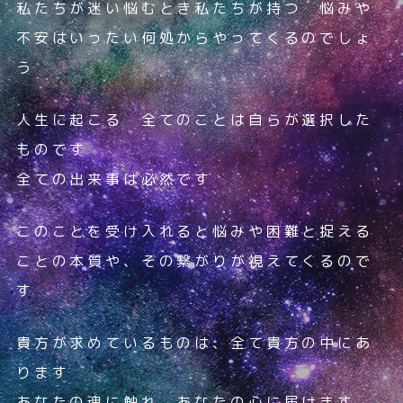
私たちが迷い悩むとき
私たちが持つ 悩みや
不安は
いったい何処からやってくるのでしょ
う
人生に起こる 全てのことは
自らが選択した
ものです
全ての出来事は必然です
このことを受け入れると
悩みや困難と捉える
ことの
本質や、その繋がりが
視えてくるので
す
貴⽅が求めているものは、全て貴⽅の中にあ
ります
あなたの魂に触れ、あなたの⼼に届けます