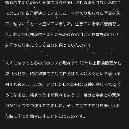
家庭の中に
私の心と身体の成長を受け入れる場所はなく
私は全
てのことを自己解決していました。
半分切り取られた写真を見
て、私はいつも一人泣いていました。
生きている事が苦痛でし
た。
絶えず孤独が付きまとい
光の存在の自分と物質界の自分と
を行ったり来たりして自分を保っていたのです。
大人になっても心のバランスが取れず、10年以上摂食障害から
抜け出せず、時に攻撃的になり
自分はダメな人間という思いが
何年も続きましたが、いつしか自分の内なる神を感じられるよ
うになると、絡まった⽷が解れるように、⾃分と宇宙との繋が
りがひとつずつ視えてきました。
そして全ての自分を受け入れ
た時に全てが動き出すことを知ったのです。