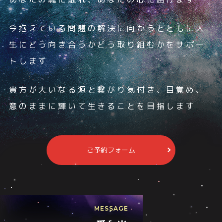
今抱えている問題の解決に向かうとともに
人
生にどう向き合うか
どう取り組むかを
サポー
トします
貴方が大いなる源と繋がり
気付き、目覚め、
意のままに
輝いて生きることを
目指します
ご予約フォーム
MESSAGE